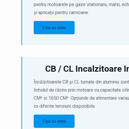
pentru motoarele pe gaze stationare, marin, ec
și aplicații pentru camioane.
Fisa cu date
CB / CL Incalzitoare I
Încălzitoarele CB și CL turnate din aluminiu sunt
lichidul de răcire prin motoare cu capacitate cil
CM³ si 1650 CM³. Opțiunile de alimentare var
cu diferite tensiuni disponibile.
Fisa cu date