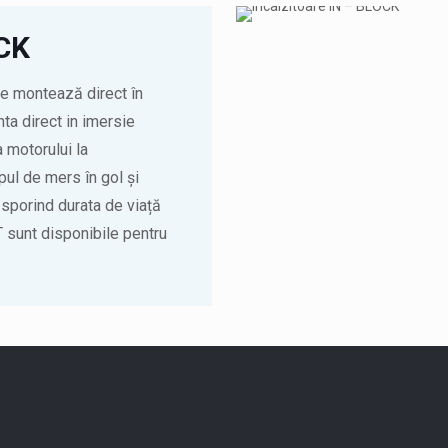
OCK
se montează direct în
nta direct in imersie
 motorului la
l de mers în gol și
sporind durata de viață
 sunt disponibile pentru