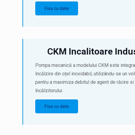
Fisa cu date
CKM Incalitoare Indus
Pompa mecanică a modelului CKM este integrată
încălzire din oțel inoxidabil, utilizându-se un 
pentru a maximiza debitul de agent de răcire s
încălzitorului.
Fisa cu date