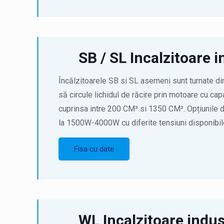
SB / SL Incalzitoare i
Încălzitoarele SB si SL asemeni sunt turnate din
să circule lichidul de răcire prin motoare cu capa
cuprinsa intre 200 CM³ si 1350 CM³. Opțiunile 
la 1500W-4000W cu diferite tensiuni disponibil
Fisa cu date
WL Incalzitoare indus