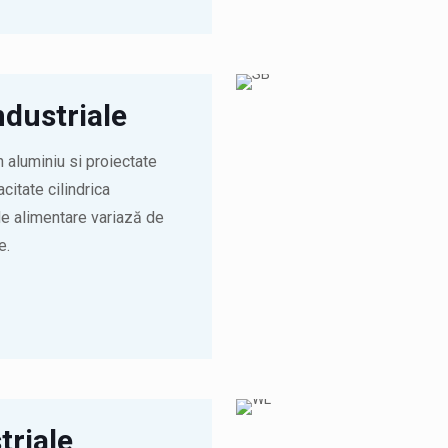
ndustriale
 aluminiu si proiectate
citate cilindrica
de alimentare variază de
e.
triale