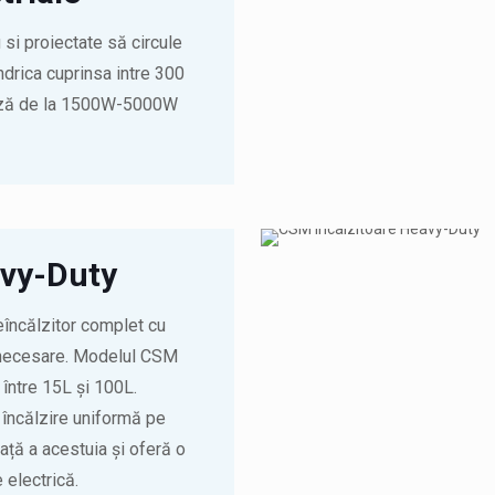
 si proiectate să circule
indrica cuprinsa intre 300
iază de la 1500W-5000W
avy-Duty
încălzitor complet cu
 necesare. Modelul CSM
între 15L și 100L.
o încălzire uniformă pe
ață a acestuia și oferă o
 electrică.