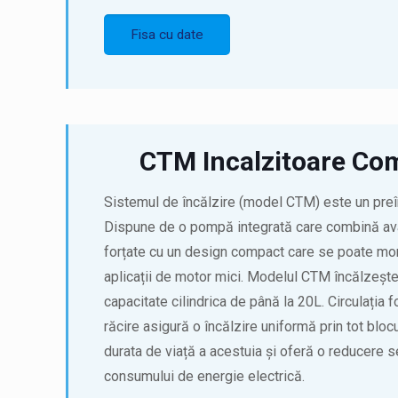
Fisa cu date
CTM Incalzitoare Co
Sistemul de încălzire (model CTM) este un preî
Dispune de o pompă integrată care combină avan
forțate cu un design compact care se poate mont
aplicații de motor mici. Modelul CTM încălzeșt
capacitate cilindrica de până la 20L. Circulația f
răcire asigură o încălzire uniformă prin tot bloc
durata de viață a acestuia și oferă o reducere s
consumului de energie electrică.