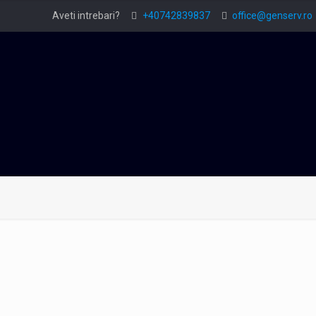
Aveti intrebari?
+40742839837
office@genserv.ro