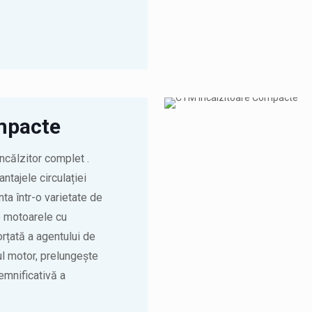
mpacte
ncălzitor complet .
tajele circulației
a într-o varietate de
e motoarele cu
orțată a agentului de
ul motor, prelungește
emnificativă a