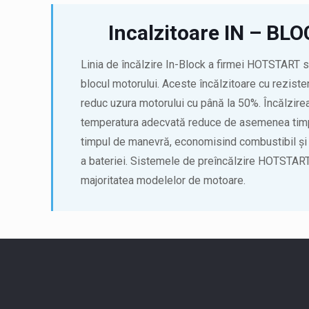
Incalzitoare IN – BL
Linia de încălzire In-Block a firmei HOTSTART 
blocul motorului. Aceste încălzitoare cu reziste
reduc uzura motorului cu până la 50%. Încălzirea
temperatura adecvată reduce de asemenea timpu
timpul de manevră, economisind combustibil și 
a bateriei. Sistemele de preîncălzire HOTSTART
majoritatea modelelor de motoare.